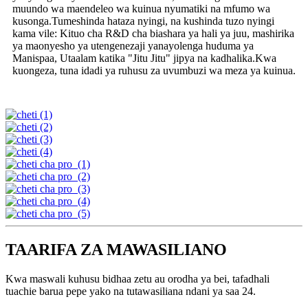
muundo wa maendeleo wa kuinua nyumatiki na mfumo wa
kusonga.Tumeshinda hataza nyingi, na kushinda tuzo nyingi
kama vile: Kituo cha R&D cha biashara ya hali ya juu, mashirika
ya maonyesho ya utengenezaji yanayolenga huduma ya
Manispaa, Utaalam katika "Jitu Jitu" jipya na kadhalika.Kwa
kuongeza, tuna idadi ya ruhusu za uvumbuzi wa meza ya kuinua.
TAARIFA ZA MAWASILIANO
Kwa maswali kuhusu bidhaa zetu au orodha ya bei, tafadhali
tuachie barua pepe yako na tutawasiliana ndani ya saa 24.