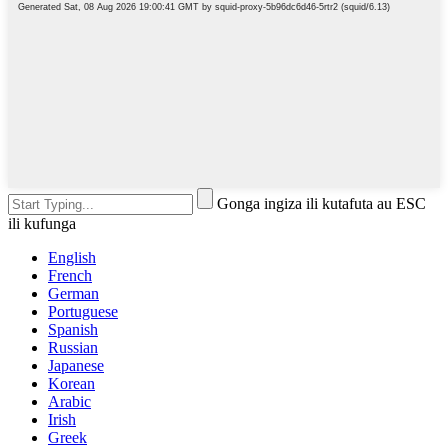
Gonga ingiza ili kutafuta au ESC
ili kufunga
English
French
German
Portuguese
Spanish
Russian
Japanese
Korean
Arabic
Irish
Greek