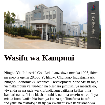
Wasifu wa Kampuni
Ningbo Yili Industrial Co., Ltd. ilianzishwa mwaka 1995, ikiwa
na eneo la ujenzi 28,000㎡, lililoko Chunxiao Industrial Park,
Ningbo Economic & Technical Development Zone.Sisi ni moja
ya makampuni ya juu-tech na biashara jumuishi ya maendeleo,
viwanda na msaada wa kiufundi.Tunapatikana katika jiji la
bandari na usafiri na biashara rahisi, na tuna uzoefu wa zaidi ya
miaka kumi katika biashara ya kuuza nje.Tunafuata falsafa
"Sayansi na teknolojia ni tija ya kwanza" kwa ushirikiano wa