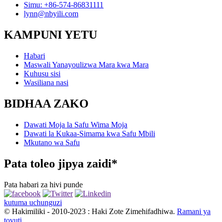
Simu: +86-574-86831111
lynn@nbyili.com
KAMPUNI YETU
Habari
Maswali Yanayoulizwa Mara kwa Mara
Kuhusu sisi
Wasiliana nasi
BIDHAA ZAKO
Dawati Moja la Safu Wima Moja
Dawati la Kukaa-Simama kwa Safu Mbili
Mkutano wa Safu
Pata toleo jipya zaidi*
Pata habari za hivi punde
kutuma uchunguzi
© Hakimiliki - 2010-2023 : Haki Zote Zimehifadhiwa.
Ramani ya
tovuti