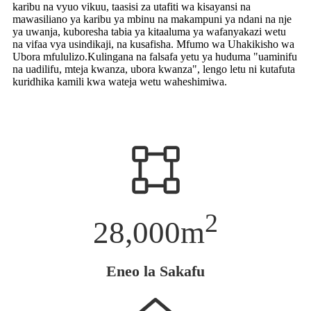
karibu na vyuo vikuu, taasisi za utafiti wa kisayansi na
mawasiliano ya karibu ya mbinu na makampuni ya ndani na nje
ya uwanja, kuboresha tabia ya kitaaluma ya wafanyakazi wetu
na vifaa vya usindikaji, na kusafisha. Mfumo wa Uhakikisho wa
Ubora mfululizo.Kulingana na falsafa yetu ya huduma "uaminifu
na uadilifu, mteja kwanza, ubora kwanza", lengo letu ni kutafuta
kuridhika kamili kwa wateja wetu waheshimiwa.
2
28,000
m
Eneo la Sakafu